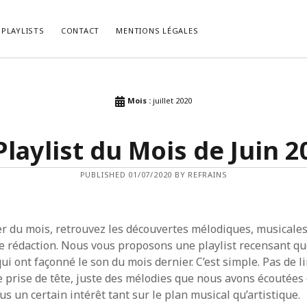
PLAYLISTS
CONTACT
MENTIONS LÉGALES
LES RÉCENTS
COMMENTAIRES RÉCENTS
Mois :
juillet 2020
, le Psychedelic Rock Façon
bed kopen vlaams brabant
dans
La P
.
du Mois de Février 2021.
Playlist du Mois de Juin 2
list du Mois de Décembre 2022.
cabinet-login-mts.ru
dans
“Gimme 
Truth” ou la Vérité selon John Lennon
list du Mois de Novembre 2022.
HIRIBARRONDO Christian
dans
“Gim
ist du Mois d’Octobre 2022.
PUBLISHED 01/07/2020 BY REFRAINS
Some Truth” ou la Vérité selon John
list du Mois de Septembre 2022.
Non
dans
[Chronique] Serge Gainsb
Love On The Beat (1984).
 du mois, retrouvez les découvertes mélodiques, musicales
e rédaction. Nous vous proposons une playlist recensant q
i ont façonné le son du mois dernier. C’est simple. Pas de l
 prise de tête, juste des mélodies que nous avons écoutées 
us un certain intérêt tant sur le plan musical qu’artistique.