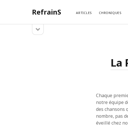
RefrainS
ARTICLES
CHRONIQUES
open
Sidebar
sidebar
ARTIC
Temples
Search
Exotique
La 
La Play
La Play
La Playl
La Play
Chaque premier
notre équipe d
des chansons qu
nombre, pas de
éveillé chez no