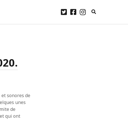
twitter
facebook
instagram
ARCHIVES
laylist
avril 2023
janvier 2023
020.
Some
décembre 2022
.
novembre 2022
me
 Lennon.
octobre 2022
ourg –
septembre 2022
août 2022
juillet 2022
 et sonores de
juin 2022
uelques unes
mai 2022
imite de
avril 2022
et qui ont
mars 2022
février 2022