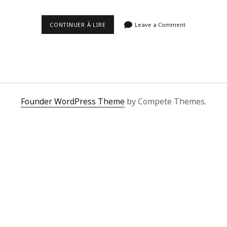
LA
CONTINUER À LIRE
Leave a Comment
PLAYLIST
DU
MOIS
DE
JUIN
2020.
Founder WordPress Theme
by Compete Themes.