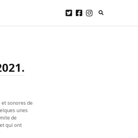
twitter
facebook
instagram
ARCHIVES
laylist
avril 2023
janvier 2023
2021.
Some
décembre 2022
.
novembre 2022
me
 Lennon.
octobre 2022
ourg –
septembre 2022
août 2022
juillet 2022
 et sonores de
juin 2022
uelques unes
mai 2022
imite de
avril 2022
et qui ont
mars 2022
février 2022