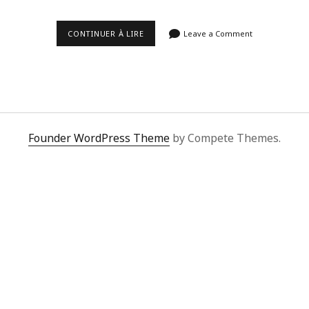
LA
CONTINUER À LIRE
Leave a Comment
PLAYLIST
DU
MOIS
DE
JUILLET
2021.
Founder WordPress Theme
by Compete Themes.