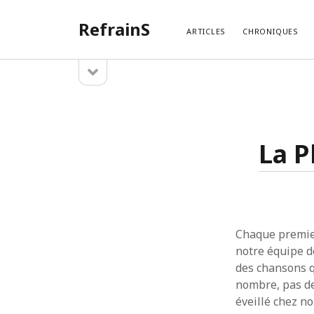
RefrainS
ARTICLES
CHRONIQUES
open
Sidebar
sidebar
ARTIC
Temples
Search
Exotique
La P
La Play
La Play
La Playl
La Play
Chaque premier
notre équipe d
des chansons qu
nombre, pas de
éveillé chez no