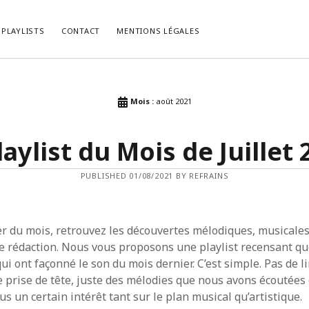
PLAYLISTS
CONTACT
MENTIONS LÉGALES
LES RÉCENTS
COMMENTAIRES RÉCENTS
Mois :
août 2021
, le Psychedelic Rock Façon
bed kopen vlaams brabant
dans
La P
.
du Mois de Février 2021.
laylist du Mois de Juillet 
list du Mois de Décembre 2022.
cabinet-login-mts.ru
dans
“Gimme 
Truth” ou la Vérité selon John Lennon
list du Mois de Novembre 2022.
HIRIBARRONDO Christian
dans
“Gim
ist du Mois d’Octobre 2022.
PUBLISHED 01/08/2021 BY REFRAINS
Some Truth” ou la Vérité selon John
list du Mois de Septembre 2022.
Non
dans
[Chronique] Serge Gainsb
Love On The Beat (1984).
 du mois, retrouvez les découvertes mélodiques, musicales
e rédaction. Nous vous proposons une playlist recensant q
i ont façonné le son du mois dernier. C’est simple. Pas de l
 prise de tête, juste des mélodies que nous avons écoutées 
us un certain intérêt tant sur le plan musical qu’artistique.