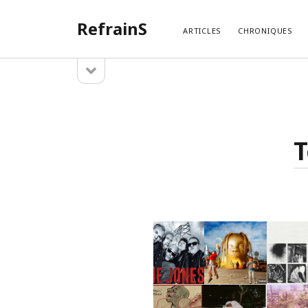
RefrainS
ARTICLES
CHRONIQUES
open
Sidebar
sidebar
ARTIC
Temples
Search
Exotique
T
La Play
La Play
La Playl
La Play