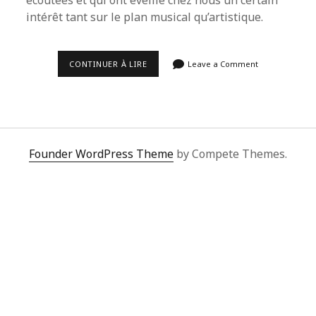
écoutées et qui ont éveillé chez nous un certain
intérêt tant sur le plan musical qu’artistique.
LA
CONTINUER À LIRE
Leave a Comment
PLAYLIST
DU
MOIS
D’AVRIL
2022.
Founder WordPress Theme
by Compete Themes.