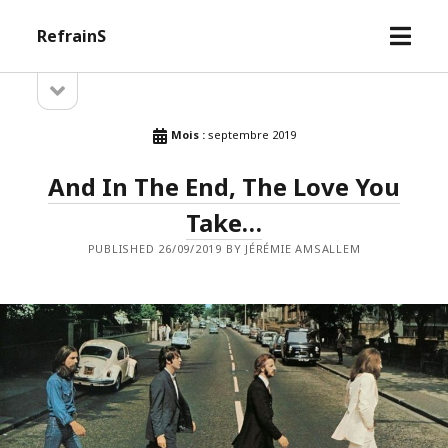
open
RefrainS
menu
open
Sidebar
sidebar
Mois :
septembre 2019
And In The End, The Love You
Take…
PUBLISHED 26/09/2019 BY JÉRÉMIE AMSALLEM