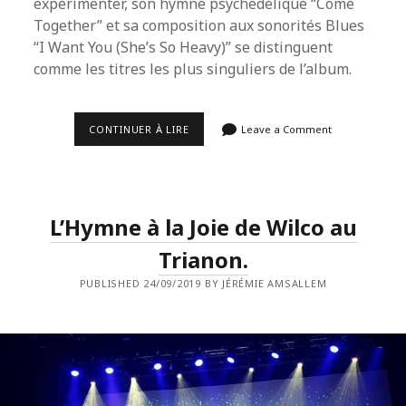
expérimenter, son hymne psychédélique “Come
Together” et sa composition aux sonorités Blues
“I Want You (She’s So Heavy)” se distinguent
comme les titres les plus singuliers de l’album.
AND
CONTINUER À LIRE
Leave a Comment
IN
THE
END,
THE
LOVE
YOU
L’Hymne à la Joie de Wilco au
TAKE…
Trianon.
PUBLISHED 24/09/2019 BY JÉRÉMIE AMSALLEM