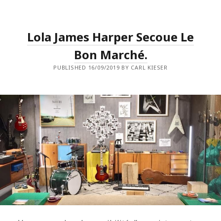
JOIE
DE
WILCO
AU
Lola James Harper Secoue Le
TRIANON.
Bon Marché.
PUBLISHED 16/09/2019 BY CARL KIESER