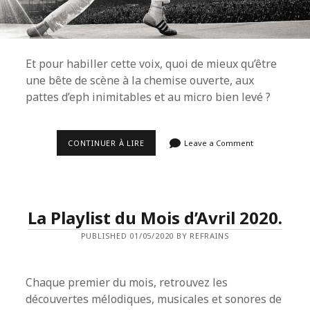
Et pour habiller cette voix, quoi de mieux qu’être
une bête de scène à la chemise ouverte, aux
pattes d’eph inimitables et au micro bien levé ?
TOP
CONTINUER À LIRE
Leave a Comment
10
DES
MEILLEURS
CHANTEURS
PAR
LA
La Playlist du Mois d’Avril 2020.
RÉDACTION
DE
PUBLISHED 01/05/2020 BY REFRAINS
REFRAINS.
Chaque premier du mois, retrouvez les
découvertes mélodiques, musicales et sonores de