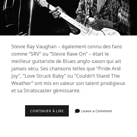
Stevie Ray Vaughan – également connu des fans
comme “SRV” ou “Stevie Rave On” – était le
meilleur guitariste de Blues anglo-saxon qui ait
jamais vécu. Ses chansons telles que “Pride And
Joy”, “Love Struck Baby” ou “Couldn’t Stand The
Weather” ont mis en valeur son talent prodigieux
et sa Stratocaster gémissante.
TOP
CONTINUER À LIRE
Leave a Comment
10
DES
MEILLEURS
GUITARISTES
PAR