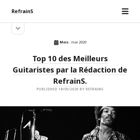
open
RefrainS
menu
open
Sidebar
sidebar
Mois :
mai 2020
Top 10 des Meilleurs
Guitaristes par la Rédaction de
RefrainS.
PUBLISHED 18/05/2020 BY REFRAINS