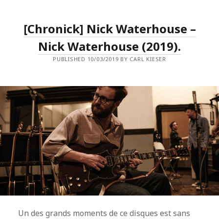
TIP
OF
THE
[Chronick] Nick Waterhouse –
SPHERE
(2019).
Nick Waterhouse (2019).
PUBLISHED 10/03/2019 BY CARL KIESER
Un des grands moments de ce disques est sans