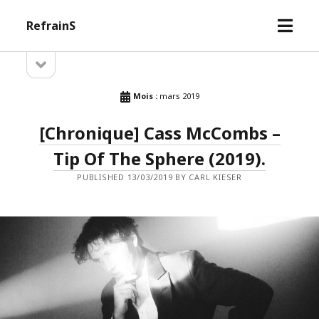
open
RefrainS
menu
open
Sidebar
sidebar
Mois :
mars 2019
[Chronique] Cass McCombs –
Tip Of The Sphere (2019).
PUBLISHED 13/03/2019 BY CARL KIESER