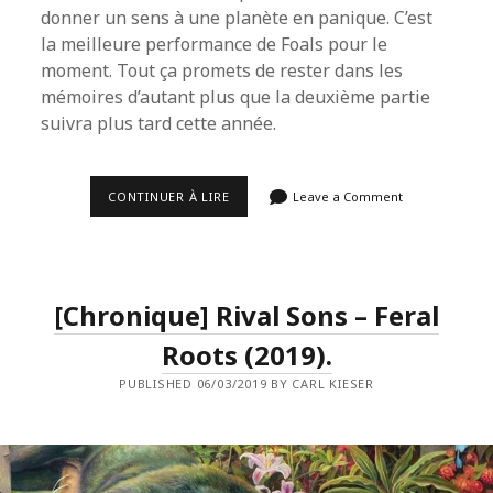
donner un sens à une planète en panique. C’est
la meilleure performance de Foals pour le
moment. Tout ça promets de rester dans les
mémoires d’autant plus que la deuxième partie
suivra plus tard cette année.
[CHRONIQUE]
CONTINUER À LIRE
Leave a Comment
FOALS
–
EVERYTHING
NOT
SAVED
WILL
[Chronique] Rival Sons – Feral
BE
LOST
PART
Roots (2019).
1
(2019).
PUBLISHED 06/03/2019 BY CARL KIESER