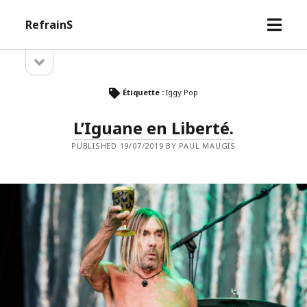
open
RefrainS
menu
open
Sidebar
sidebar
Étiquette :
Iggy Pop
L’Iguane en Liberté.
PUBLISHED 19/07/2019 BY PAUL MAUGIS