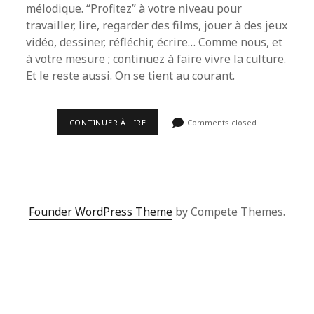
mélodique. “Profitez” à votre niveau pour
travailler, lire, regarder des films, jouer à des jeux
vidéo, dessiner, réfléchir, écrire… Comme nous, et
à votre mesure ; continuez à faire vivre la culture.
Et le reste aussi. On se tient au courant.
UN
CONTINUER À LIRE
Comments closed
MESSAGE
DE
LA
PART
DE
REFRAINS.
Founder WordPress Theme
by Compete Themes.