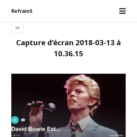
open
RefrainS
menu
open
Sidebar
sidebar
Capture d’écran 2018-03-13 à
10.36.15