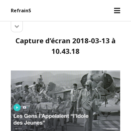
open
RefrainS
menu
open
Sidebar
sidebar
Capture d’écran 2018-03-13 à
10.43.18