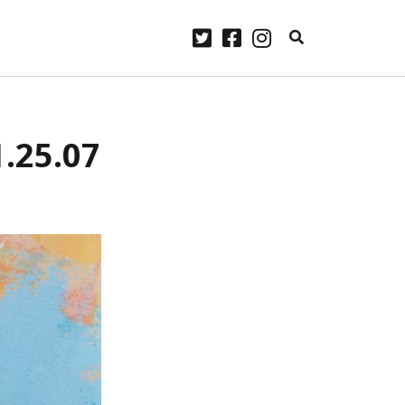
twitter
facebook
instagram
ARCHIVES
1.25.07
laylist
avril 2023
janvier 2023
Some
décembre 2022
.
novembre 2022
me
 Lennon.
octobre 2022
ourg –
septembre 2022
août 2022
juillet 2022
juin 2022
mai 2022
avril 2022
mars 2022
février 2022