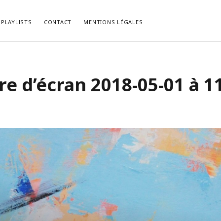
PLAYLISTS
CONTACT
MENTIONS LÉGALES
LES RÉCENTS
COMMENTAIRES RÉCENTS
e d’écran 2018-05-01 à 1
, le Psychedelic Rock Façon
bed kopen vlaams brabant
dans
La P
.
du Mois de Février 2021.
list du Mois de Décembre 2022.
cabinet-login-mts.ru
dans
“Gimme 
Truth” ou la Vérité selon John Lennon
list du Mois de Novembre 2022.
HIRIBARRONDO Christian
dans
“Gim
ist du Mois d’Octobre 2022.
Some Truth” ou la Vérité selon John
list du Mois de Septembre 2022.
Non
dans
[Chronique] Serge Gainsb
Love On The Beat (1984).