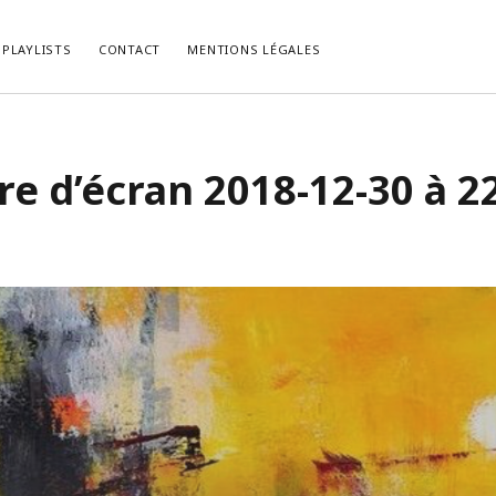
PLAYLISTS
CONTACT
MENTIONS LÉGALES
LES RÉCENTS
COMMENTAIRES RÉCENTS
e d’écran 2018-12-30 à 2
, le Psychedelic Rock Façon
bed kopen vlaams brabant
dans
La P
.
du Mois de Février 2021.
list du Mois de Décembre 2022.
cabinet-login-mts.ru
dans
“Gimme 
Truth” ou la Vérité selon John Lennon
list du Mois de Novembre 2022.
HIRIBARRONDO Christian
dans
“Gim
ist du Mois d’Octobre 2022.
Some Truth” ou la Vérité selon John
list du Mois de Septembre 2022.
Non
dans
[Chronique] Serge Gainsb
Love On The Beat (1984).