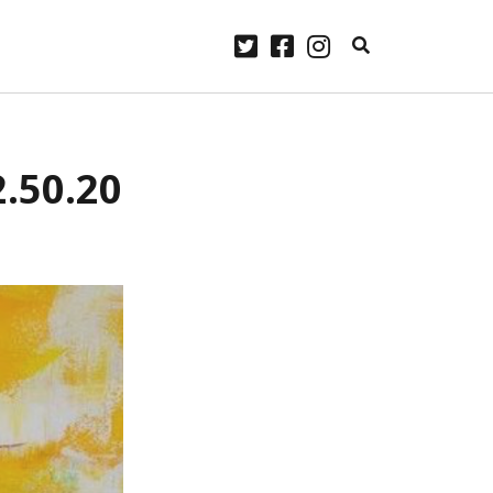
twitter
facebook
instagram
ARCHIVES
2.50.20
laylist
avril 2023
janvier 2023
Some
décembre 2022
.
novembre 2022
me
 Lennon.
octobre 2022
ourg –
septembre 2022
août 2022
juillet 2022
juin 2022
mai 2022
avril 2022
mars 2022
février 2022