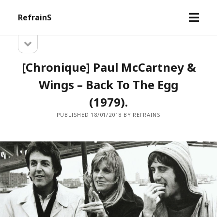
open
RefrainS
menu
open
Sidebar
sidebar
[Chronique] Paul McCartney &
Wings – Back To The Egg
(1979).
PUBLISHED 18/01/2018 BY REFRAINS