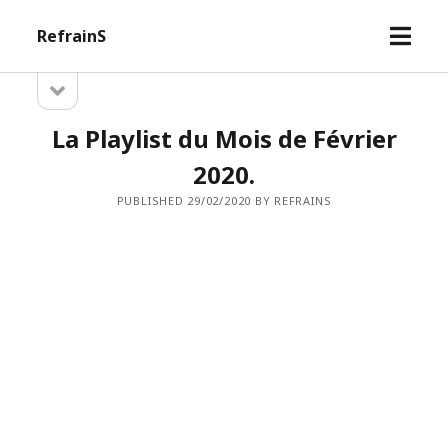
open
RefrainS
menu
open
Sidebar
sidebar
La Playlist du Mois de Février
2020.
PUBLISHED 29/02/2020 BY REFRAINS