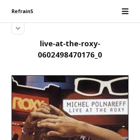
open
RefrainS
menu
open
Sidebar
sidebar
live-at-the-roxy-
0602498470176_0