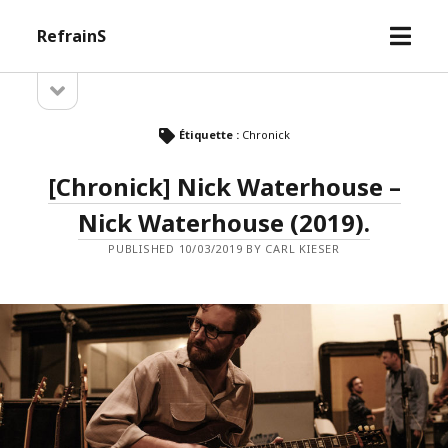
open
RefrainS
menu
open
Sidebar
sidebar
Étiquette :
Chronick
[Chronick] Nick Waterhouse –
Nick Waterhouse (2019).
PUBLISHED 10/03/2019 BY CARL KIESER