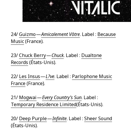
24/
Guizmo
—
Amicalement Vôtre
. Label :
Because
Music
(France).
23/
Chuck Berry
—
Chuck
. Label :
Dualtone
Records
(États-Unis).
22/
Les Insus
—
L?ve
. Label :
Parlophone Music
France
(France).
21/
Mogwai
—
Every Country’s Sun
. Label :
Temporary Residence Limited
(États-Unis).
20/
Deep Purple
—
Infinite
. Label :
Sheer Sound
(États-Unis).