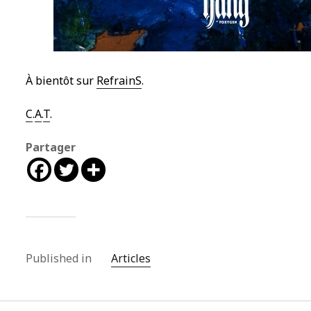
À bientôt sur
RefrainS
.
C
.
A
.
T
.
Partager
Published in
Articles