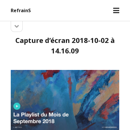
open
RefrainS
menu
open
Sidebar
sidebar
Capture d’écran 2018-10-02 à
14.16.09