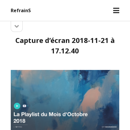
open
RefrainS
menu
open
Sidebar
sidebar
Capture d’écran 2018-11-21 à
17.12.40