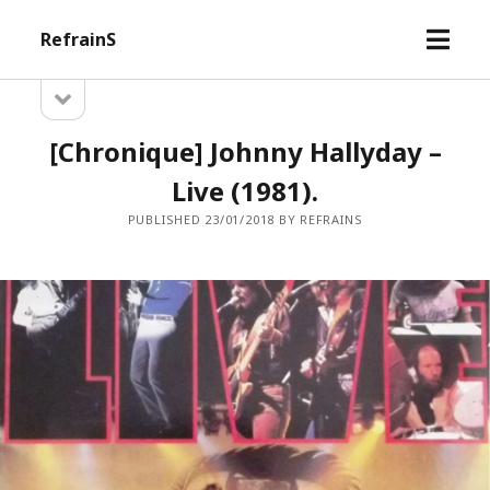
open
RefrainS
menu
open
Sidebar
sidebar
[Chronique] Johnny Hallyday –
Live (1981).
PUBLISHED 23/01/2018 BY REFRAINS