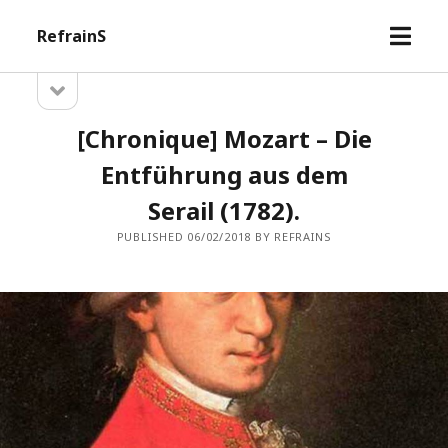
open
RefrainS
menu
open
Sidebar
sidebar
[Chronique] Mozart – Die
Entführung aus dem
Serail (1782).
PUBLISHED 06/02/2018 BY REFRAINS