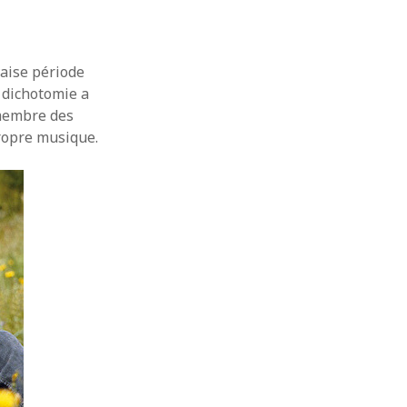
vaise période
e dichotomie a
-membre des
propre musique.