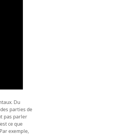
septembre 2018
juillet 2018
juin 2018
mai 2018
avril 2018
mars 2018
février 2018
janvier 2018
décembre 2017
novembre 2017
octobre 2017
septembre 2017
juillet 2017
mai 2017
avril 2017
entaux. Du
mars 2017
 des parties de
janvier 2017
ut pas parler
septembre 2016
’est ce que
 Par exemple,