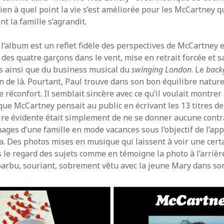
ien à quel point la vie s’est améliorée pour les McCartney q
nt la famille s’agrandit.
 l’album est un reflet fidèle des perspectives de McCartney 
 des quatre garçons dans le vent, mise en retrait forcée et s
s ainsi que du business musical du
swinging London
. Le
back
in de là. Pourtant, Paul trouve dans son bon équilibre nature
le réconfort. Il semblait sincère avec ce qu’il voulait montrer 
que McCartney pensait au public en écrivant les 13 titres de
toire évidente était simplement de ne se donner aucune contr
mages d’une famille en mode vacances sous l’objectif de l’ap
. Des photos mises en musique qui laissent à voir une certa
s le regard des sujets comme en témoigne la photo à l’arrièr
, barbu, souriant, sobrement vêtu avec la jeune Mary dans s