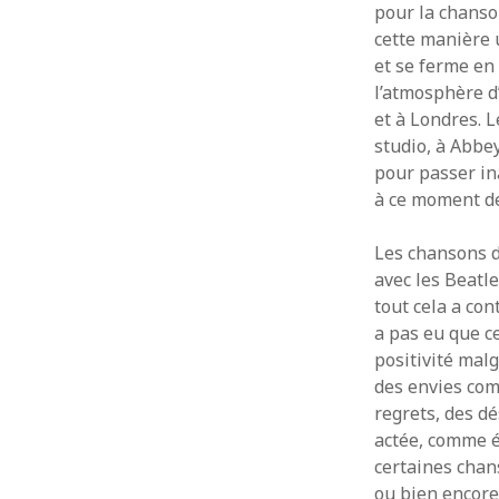
pour la chanso
CATÉGORIES
MÉTA
cette manière 
et se ferme en 
Articles
Connex
l’atmosphère d
Chroniques
Flux des
et à Londres. 
Playlists
Flux de
studio, à Abbe
Site de
pour passer in
à ce moment de
Les chansons d
avec les Beatle
tout cela a con
a pas eu que c
positivité mal
des envies com
regrets, des d
actée, comme é
certaines chan
ou bien encor