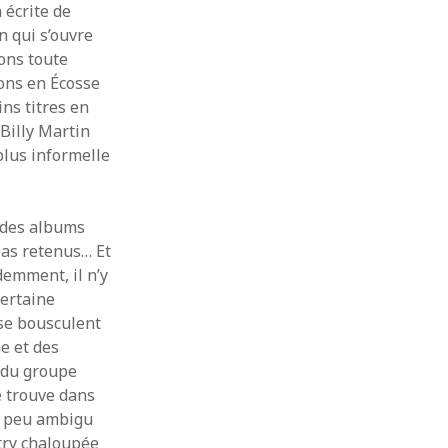
 écrite de
n qui s’ouvre
sons toute
sons en Écosse
ins titres en
Billy Martin
plus informelle
 des albums
 pas retenus… Et
demment, il n’y
ertaine
se bousculent
e et des
n du groupe
e trouve dans
n peu ambigu
try chaloupée