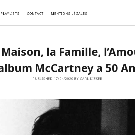
PLAYLISTS
CONTACT
MENTIONS LÉGALES
LES RÉCENTS
COMMENTAIRES RÉCENTS
 Maison, la Famille, l’Amo
, le Psychedelic Rock Façon
bed kopen vlaams brabant
dans
La P
.
du Mois de Février 2021.
list du Mois de Décembre 2022.
cabinet-login-mts.ru
dans
“Gimme 
’album McCartney a 50 An
Truth” ou la Vérité selon John Lennon
list du Mois de Novembre 2022.
HIRIBARRONDO Christian
dans
“Gim
ist du Mois d’Octobre 2022.
Some Truth” ou la Vérité selon John
PUBLISHED 17/04/2020 BY CARL KIESER
list du Mois de Septembre 2022.
Non
dans
[Chronique] Serge Gainsb
Love On The Beat (1984).