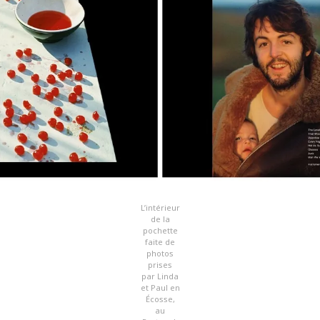
L’intérieur
de la
pochette
faite de
photos
prises
par Linda
et Paul en
Écosse,
au