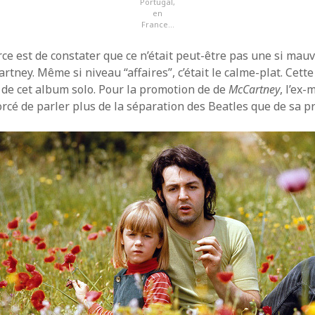
Portugal,
en
France…
rce est de constater que ce n’était peut-être pas une si mau
tney. Même si niveau “affaires”, c’était le calme-plat. Cett
e de cet album solo. Pour la promotion de de
McCartney
, l’ex
forcé de parler plus de la séparation des Beatles que de sa 