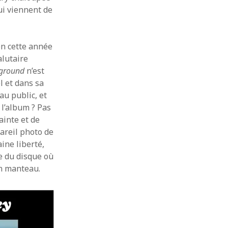
ui viennent de
en cette année
alutaire
ground
n’est
l et dans sa
au public, et
 l’album ? Pas
ainte et de
pareil photo de
ine liberté,
e du disque où
on manteau.