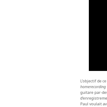
L’objectif de c
homerecording
guitare par-des
d’enregistremen
Paul voulait av