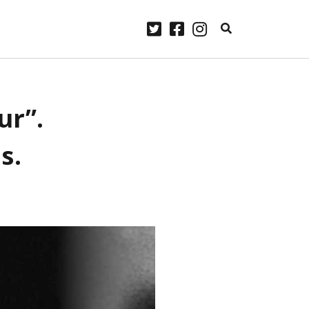
twitter
facebook
instagram
ARCHIVES
ur”.
laylist
avril 2023
janvier 2023
Some
s.
décembre 2022
.
novembre 2022
me
 Lennon.
octobre 2022
ourg –
septembre 2022
août 2022
juillet 2022
juin 2022
mai 2022
avril 2022
mars 2022
février 2022