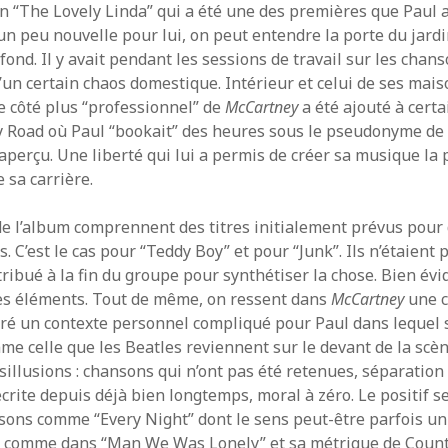
n “The Lovely Linda” qui a été une des premières que Paul a
un peu nouvelle pour lui, on peut entendre la porte du jardi
fond. Il y avait pendant les sessions de travail sur les chan
ion
’un certain chaos domestique. Intérieur et celui de ses mai
 publications
Le côté plus “professionnel” de
McCartney
a été ajouté à certa
s commentaires
y Road où Paul “bookait” des heures sous le pseudonyme de 
 WordPress-FR
aperçu. Une liberté qui lui a permis de créer sa musique la 
 sa carrière.
e l’album comprennent des titres initialement prévus pour
s. C’est le cas pour “Teddy Boy” et pour “Junk”. Ils n’étaient
tribué à la fin du groupe pour synthétiser la chose. Bien évi
es éléments. Tout de même, on ressent dans
McCartney
une c
gré un contexte personnel compliqué pour Paul dans lequel 
me celle que les Beatles reviennent sur le devant de la scèn
ésillusions : chansons qui n’ont pas été retenues, séparatio
crite depuis déjà bien longtemps, moral à zéro. Le positif s
sons comme “Every Night” dont le sens peut-être parfois u
e comme dans “Man We Was Lonely” et sa métrique de Coun