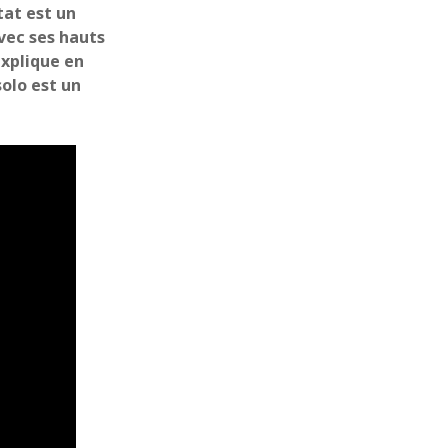
ltat est un
mai 2020
vec ses hauts
avril 2020
xplique en
mars 2020
olo est un
février 2020
janvier 2020
décembre 2019
novembre 2019
octobre 2019
septembre 2019
août 2019
juillet 2019
juin 2019
mai 2019
avril 2019
mars 2019
janvier 2019
décembre 2018
novembre 2018
octobre 2018