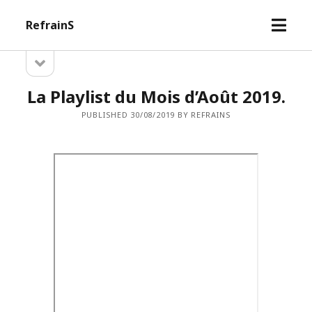
open
RefrainS
menu
open
Sidebar
sidebar
La Playlist du Mois d’Août 2019.
PUBLISHED 30/08/2019 BY REFRAINS