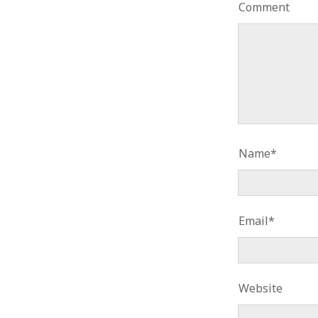
Comment
CATÉGORIES
MÉTA
Articles
Connex
Chroniques
Flux des
Playlists
Flux de
Site de
Name*
Email*
Website