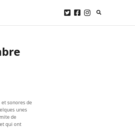
twitter
facebook
instagram
ARCHIVES
mbre
laylist
avril 2023
janvier 2023
Some
décembre 2022
.
novembre 2022
me
 Lennon.
octobre 2022
ourg –
septembre 2022
août 2022
juillet 2022
 et sonores de
juin 2022
uelques unes
mai 2022
imite de
avril 2022
et qui ont
mars 2022
février 2022