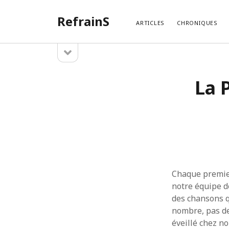
RefrainS
ARTICLES
CHRONIQUES
open
Sidebar
sidebar
ARTIC
La 
Temples
Search
Exotique
La Play
La Play
La Playl
La Play
Chaque premier
notre équipe d
des chansons qu
nombre, pas de
éveillé chez no