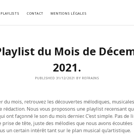
PLAYLISTS
CONTACT
MENTIONS LÉGALES
LES RÉCENTS
COMMENTAIRES RÉCENTS
Playlist du Mois de Déce
, le Psychedelic Rock Façon
bed kopen vlaams brabant
dans
La P
.
du Mois de Février 2021.
list du Mois de Décembre 2022.
cabinet-login-mts.ru
dans
“Gimme 
2021.
Truth” ou la Vérité selon John Lennon
list du Mois de Novembre 2022.
HIRIBARRONDO Christian
dans
“Gim
ist du Mois d’Octobre 2022.
Some Truth” ou la Vérité selon John
PUBLISHED 31/12/2021 BY REFRAINS
list du Mois de Septembre 2022.
Non
dans
[Chronique] Serge Gainsb
Love On The Beat (1984).
 du mois, retrouvez les découvertes mélodiques, musicales
e rédaction. Nous vous proposons une playlist recensant q
i ont façonné le son du mois dernier. C’est simple. Pas de l
 prise de tête, juste des mélodies que nous avons écoutées 
us un certain intérêt tant sur le plan musical qu’artistique.