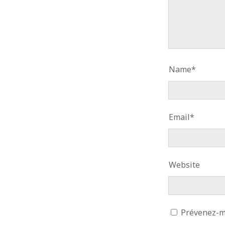
CATÉGORIES
MÉTA
Articles
Connex
Chroniques
Flux des
Playlists
Flux de
Site de
Name*
Email*
Website
Prévenez-mo