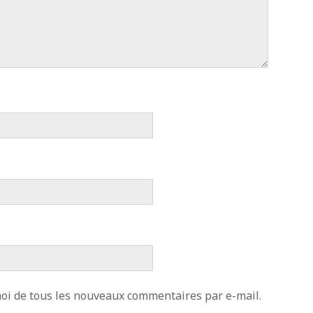
ion
 publications
s commentaires
 WordPress-FR
i de tous les nouveaux commentaires par e-mail.