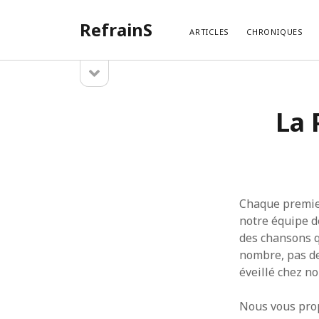
RefrainS
ARTICLES
CHRONIQUES
open
Sidebar
sidebar
ARTIC
La 
Temples
Search
Exotique
La Play
La Play
La Playl
La Play
Chaque premier
notre équipe d
des chansons qu
nombre, pas de
éveillé chez no
Nous vous prop