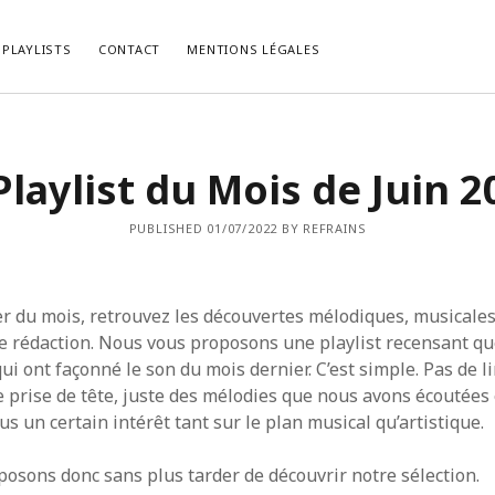
PLAYLISTS
CONTACT
MENTIONS LÉGALES
LES RÉCENTS
COMMENTAIRES RÉCENTS
Playlist du Mois de Juin 2
, le Psychedelic Rock Façon
bed kopen vlaams brabant
dans
La P
.
du Mois de Février 2021.
list du Mois de Décembre 2022.
cabinet-login-mts.ru
dans
“Gimme 
PUBLISHED 01/07/2022 BY REFRAINS
Truth” ou la Vérité selon John Lennon
list du Mois de Novembre 2022.
HIRIBARRONDO Christian
dans
“Gim
ist du Mois d’Octobre 2022.
Some Truth” ou la Vérité selon John
list du Mois de Septembre 2022.
Non
dans
[Chronique] Serge Gainsb
 du mois, retrouvez les découvertes mélodiques, musicales
Love On The Beat (1984).
e rédaction. Nous vous proposons une playlist recensant q
i ont façonné le son du mois dernier. C’est simple. Pas de l
 prise de tête, juste des mélodies que nous avons écoutées 
us un certain intérêt tant sur le plan musical qu’artistique.
osons donc sans plus tarder de découvrir notre sélection.