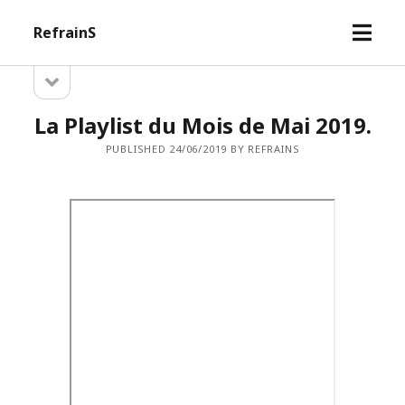
open
RefrainS
menu
open
Sidebar
sidebar
La Playlist du Mois de Mai 2019.
PUBLISHED 24/06/2019 BY REFRAINS