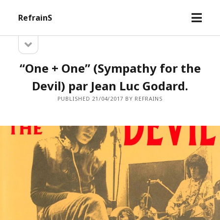
open
RefrainS
menu
open
Sidebar
sidebar
“One + One” (Sympathy for the
Devil) par Jean Luc Godard.
PUBLISHED 21/04/2017 BY REFRAINS