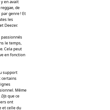
 y en avait
mai 2020
 reggae, de
avril 2020
 par genre ! Et
mars 2020
utes les
février 2020
et Deezer.
janvier 2020
décembre 2019
i passionnés
novembre 2019
ns le temps,
octobre 2019
e. Cela peut
septembre 2019
ve en fonction
août 2019
juillet 2019
juin 2019
du support
mai 2019
c certains
avril 2019
mars 2019
lignes
janvier 2019
essionnel. Même
décembre 2018
x
DJs
que ce
novembre 2018
iers ont
octobre 2018
 et celle du