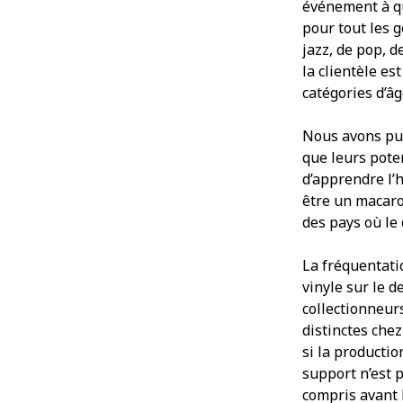
événement à que
pour tout les g
jazz, de pop, d
la clientèle es
catégories d’âg
Nous avons pu 
que leurs poten
d’apprendre l’
être un macaro
des pays où le 
La fréquentati
vinyle sur le d
collectionneur
distinctes chez
si la producti
support n’est p
compris avant l