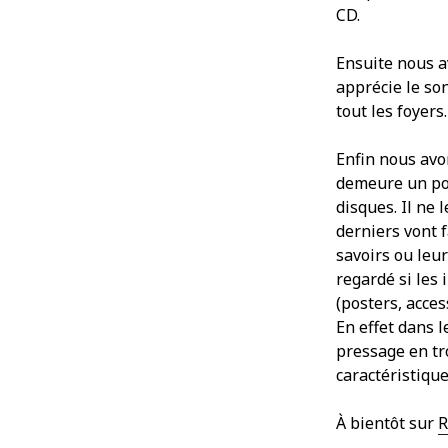
CD.
Ensuite nous av
apprécie le so
tout les foyers.
Enfin nous avon
demeure un poin
disques. Il ne l
derniers vont 
savoirs ou leu
regardé si les 
(posters, acces
En effet dans 
pressage en tr
caractéristiqu
À bientôt sur
R