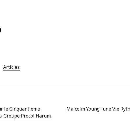
ion
 publications
s commentaires
 WordPress-FR
Articles
ur le Cinquantième
Malcolm Young : une Vie Ryt
du Groupe Procol Harum.