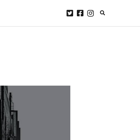
twitter
facebook
instagram
ARCHIVES
laylist
avril 2023
janvier 2023
Some
décembre 2022
.
novembre 2022
me
 Lennon.
octobre 2022
ourg –
septembre 2022
août 2022
juillet 2022
juin 2022
mai 2022
avril 2022
mars 2022
février 2022