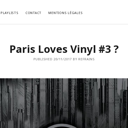
PLAYLISTS
CONTACT
MENTIONS LÉGALES
LES RÉCENTS
COMMENTAIRES RÉCENTS
Paris Loves Vinyl #3 ?
, le Psychedelic Rock Façon
bed kopen vlaams brabant
dans
La P
.
du Mois de Février 2021.
list du Mois de Décembre 2022.
cabinet-login-mts.ru
dans
“Gimme 
PUBLISHED 20/11/2017 BY REFRAINS
Truth” ou la Vérité selon John Lennon
list du Mois de Novembre 2022.
HIRIBARRONDO Christian
dans
“Gim
ist du Mois d’Octobre 2022.
Some Truth” ou la Vérité selon John
list du Mois de Septembre 2022.
Non
dans
[Chronique] Serge Gainsb
Love On The Beat (1984).