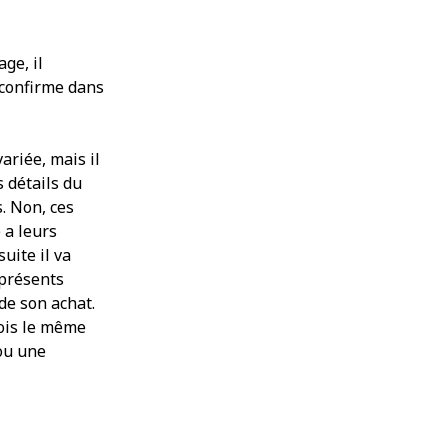
septembre 2018
juillet 2018
juin 2018
ge, il
mai 2018
 confirme dans
avril 2018
mars 2018
février 2018
ariée, mais il
janvier 2018
 détails du
décembre 2017
s. Non, ces
novembre 2017
 a leurs
octobre 2017
uite il va
septembre 2017
 présents
juillet 2017
 de son achat.
mai 2017
fois le même
avril 2017
ou une
mars 2017
janvier 2017
septembre 2016