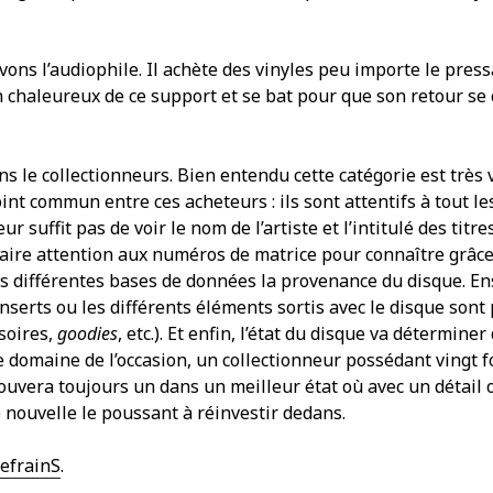
ons l’audiophile. Il achète des vinyles peu importe le pressa
n chaleureux de ce support et se bat pour que son retour se
s le collectionneurs. Bien entendu cette catégorie est très v
t commun entre ces acheteurs : ils sont attentifs à tout les
eur suffit pas de voir le nom de l’artiste et l’intitulé des titre
faire attention aux numéros de matrice pour connaître grâce
rs différentes bases de données la provenance du disque. Ens
inserts ou les différents éléments sortis avec le disque sont
soires,
goodies
, etc.). Et enfin, l’état du disque va déterminer
le domaine de l’occasion, un collectionneur possédant vingt 
ouvera toujours un dans un meilleur état où avec un détail 
e nouvelle le poussant à réinvestir dedans.
efrainS
.