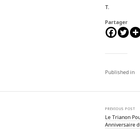
T.
CATÉGORIES
MÉTA
Articles
Connex
Partager
Chroniques
Flux des
Playlists
Flux de
Site de
Published in
PREVIOUS POST
Le Trianon Po
Anniversaire 