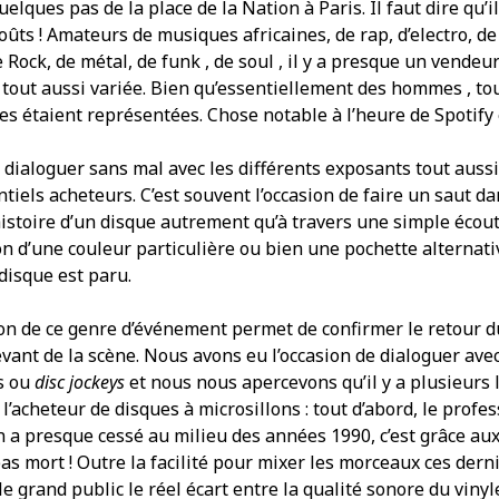
lques pas de la place de la Nation à Paris. Il faut dire qu’il
oûts ! Amateurs de musiques africaines, de rap, d’electro, de
e Rock, de métal, de funk , de soul , il y a presque un vendeur
t tout aussi variée. Bien qu’essentiellement des hommes , to
es étaient représentées. Chose notable à l’heure de Spotify 
dialoguer sans mal avec les différents exposants tout auss
tiels acheteurs. C’est souvent l’occasion de faire un saut da
histoire d’un disque autrement qu’à travers une simple écout
n d’une couleur particulière ou bien une pochette alternati
disque est paru.
on de ce genre d’événement permet de confirmer le retour 
evant de la scène. Nous avons eu l’occasion de dialoguer ave
s ou
disc jockeys
et nous nous apercevons qu’il y a plusieurs 
 l’acheteur de disques à microsillons : tout d’abord, le prof
on a presque cessé au milieu des années 1990, c’est grâce au
as mort ! Outre la facilité pour mixer les morceaux ces dern
e grand public le réel écart entre la qualité sonore du vinyle