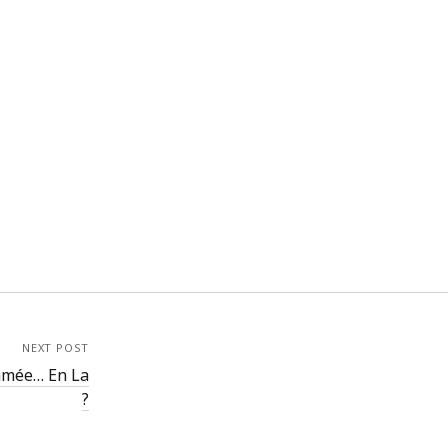
NEXT POST
hmée… En La
?