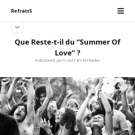
open
RefrainS
menu
open
Sidebar
sidebar
Que Reste-t-il du “Summer Of
Love” ?
PUBLISHED 29/11/2017 BY REFRAINS