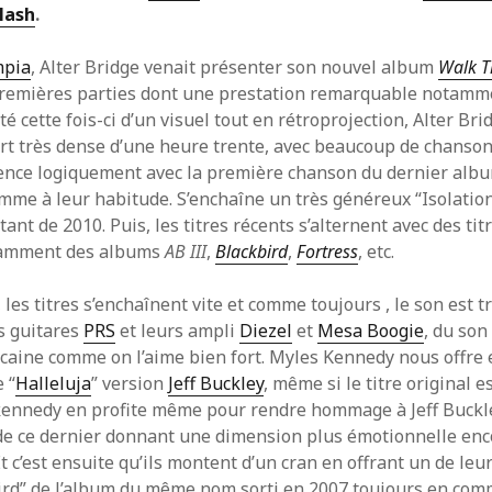
lash
.
mpia
, Alter Bridge venait présenter son nouvel album
Walk T
remières parties dont une prestation remarquable notamm
oté cette fois-ci d’un visuel tout en rétroprojection, Alter Br
ert très dense d’une heure trente, avec beaucoup de chanso
ce logiquement avec la première chanson du dernier albu
mme à leur habitude. S’enchaîne un très généreux “Isolatio
ant de 2010. Puis, les titres récents s’alternent avec des tit
tamment des albums
AB III
,
Blackbird
,
Fortress
, etc.
les titres s’enchaînent vite et comme toujours , le son est tr
rs guitares
PRS
et leurs ampli
Diezel
et
Mesa Boogie
, du son
icaine comme on l’aime bien fort. Myles Kennedy nous offre 
e “
Halleluja
” version
Jeff Buckley
, même si le titre original e
kennedy en profite même pour rendre hommage à Jeff Buckl
 de ce dernier donnant une dimension plus émotionnelle enc
Et c’est ensuite qu’ils montent d’un cran en offrant un de leu
kbird” de l’album du même nom sorti en 2007 toujours en com