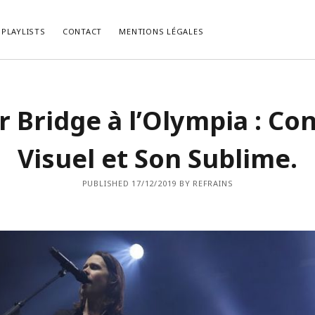
PLAYLISTS
CONTACT
MENTIONS LÉGALES
LES RÉCENTS
COMMENTAIRES RÉCENTS
r Bridge à l’Olympia : Co
, le Psychedelic Rock Façon
bed kopen vlaams brabant
dans
La P
.
du Mois de Février 2021.
list du Mois de Décembre 2022.
cabinet-login-mts.ru
dans
“Gimme 
Visuel et Son Sublime.
Truth” ou la Vérité selon John Lennon
list du Mois de Novembre 2022.
HIRIBARRONDO Christian
dans
“Gim
ist du Mois d’Octobre 2022.
Some Truth” ou la Vérité selon John
PUBLISHED 17/12/2019 BY REFRAINS
list du Mois de Septembre 2022.
Non
dans
[Chronique] Serge Gainsb
Love On The Beat (1984).