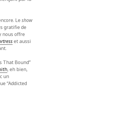
septembre 2018
juillet 2018
juin 2018
encore. Le
show
mai 2018
s gratifie de
avril 2018
y nous offre
mars 2018
ortress
et aussi
février 2018
nt.
janvier 2018
décembre 2017
es That Bound”
novembre 2017
nith
, eh bien,
octobre 2017
ec un
septembre 2017
que “Addicted
juillet 2017
mai 2017
avril 2017
mars 2017
janvier 2017
septembre 2016