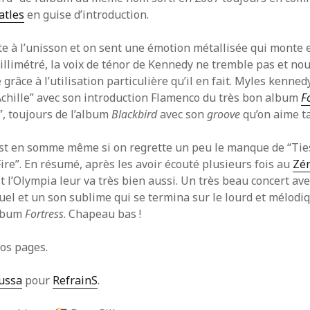
atles
en guise d’introduction.
te à l’unisson et on sent une émotion métallisée qui monte 
illimétré, la voix de ténor de Kennedy ne tremble pas et nou
grâce à l’utilisation particulière qu’il en fait. Myles kenned
chille” avec son introduction Flamenco du très bon album
F
”, toujours de l’album
Blackbird
avec son
groove
qu’on aime ta
ist en somme même si on regrette un peu le manque de “Ti
ire”. En résumé, après les avoir écouté plusieurs fois au
Zé
t l’Olympia leur va très bien aussi. Un très beau concert av
uel et un son sublime qui se termina sur le lourd et mélodi
album
Fortress
. Chapeau bas !
nos pages.
ussa
pour
RefrainS
.