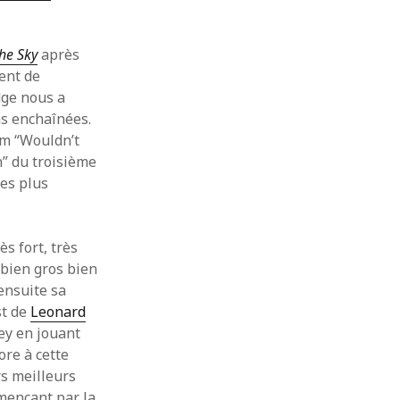
mai 2020
avril 2020
he Sky
après
mars 2020
ent de
février 2020
idge nous a
janvier 2020
ns enchaînées.
décembre 2019
novembre 2019
m “Wouldn’t
octobre 2019
n” du troisième
septembre 2019
res plus
août 2019
juillet 2019
juin 2019
ès fort, très
mai 2019
 bien gros bien
avril 2019
ensuite sa
mars 2019
st de
Leonard
janvier 2019
ey en jouant
décembre 2018
ore à cette
novembre 2018
rs meilleurs
octobre 2018
mençant par la