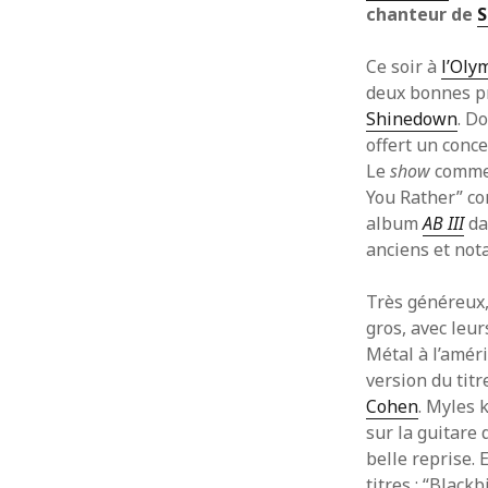
chanteur de
S
Ce soir à
l’Oly
deux bonnes p
Shinedown
. D
offert un conc
Le
show
commen
You Rather” co
album
AB III
dat
anciens et no
Très généreux, 
gros, avec leu
Métal à l’amér
version du titr
Cohen
. Myles 
sur la guitare
belle reprise. 
titres : “Blac