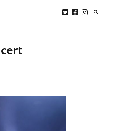
twitter
facebook
instagram
ARCHIVES
ncert
laylist
avril 2023
janvier 2023
Some
décembre 2022
.
novembre 2022
me
 Lennon.
octobre 2022
ourg –
septembre 2022
août 2022
juillet 2022
juin 2022
mai 2022
avril 2022
mars 2022
février 2022