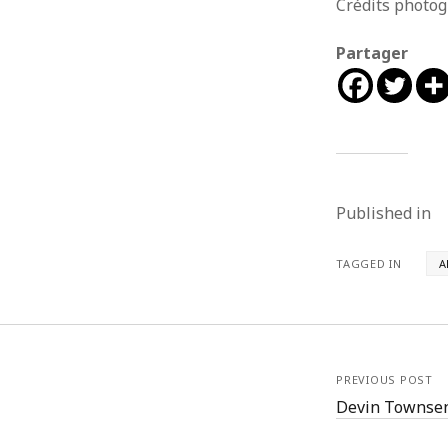
Crédits photo
CATÉGORIES
MÉTA
Partager
Articles
Connex
Chroniques
Flux des
Playlists
Flux de
Site de
Published in
TAGGED IN
A
PREVIOUS POST
Devin Townsend