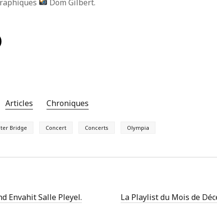
graphiques
Dom Gilbert.
ion
 publications
s commentaires
 WordPress-FR
Articles
Chroniques
lter Bridge
Concert
Concerts
Olympia
 Envahit Salle Pleyel.
La Playlist du Mois de Dé