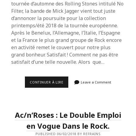
tournée d’automne des Rolling Stones intitulé No
Filter, la bande de Mick Jagger vient tout juste
d’annoncer la poursuite pour la collection
printemps/été 2018 de la tournée européenne.
Après le Benelux, l’Allemagne, l’Italie, l’Espagne
et la France le plus grand groupe de Rock encore
en activité remet le couvert pour notre plus
grand bonheur. Satisfait ! Comment ne pas être
satisfait d’une telle nouvelle. Alors que…
LADIES
CONTINUER À LIRE
Leave a Comment
&
GENTLEMEN
!
ILS
SONT
DÉJÀ
Ac/n’Roses : Le Double Emploi
DE
RETOUR
!
en Vogue Dans le Rock.
PUBLISHED 06/02/2018 BY REFRAINS