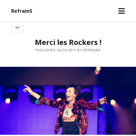
open
RefrainS
menu
open
Sidebar
sidebar
Merci les Rockers !
PUBLISHED 26/10/2017 BY REFRAINS