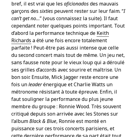
bref, il est vrai que les
aficionados
des mauvais
garçons des
sixties
peuvent rester sur leur faim. “
I
can’t get no…
” (vous connaissez la suite). Il faut
cependant noter quelques points important. Tout
d’abord la performance technique de
Keith
Richards
a été une fois encore totalement
parfaite ! Peut-être pas aussi intense que celle
du second concert mais tout de même. Un jeu net,
sans fausse note pour le vieux loup qui a déroulé
ses grilles d’accords avec sourire et maîtrise. Un
bon soir. Ensuite, Mick Jagger reste encore une
fois un
leader
énergique et Charlie Watts un
métronome résistant à toute épreuve. Enfin, il
faut souligner la performance du plus jeune
membre du groupe : Ronnie Wood. Très souvent
critiqué depuis son arrivée avec les Stones sur
l’album
Black & Blue
, Ronnie est monté en
puissance sur ces trois concerts parisiens, et
cette dernière performance de sa part était tout