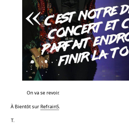
On va se revoir.
À Bientôt sur
RefrainS
.
T.