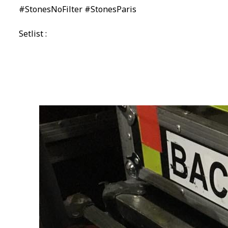
#StonesNoFilter #StonesParis
Setlist :