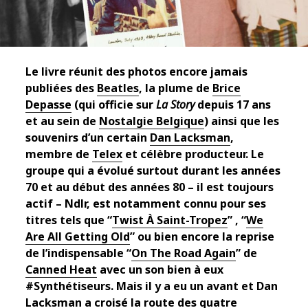
Le livre réunit des photos encore jamais
publiées des
Beatles
, la plume de
Brice
Depasse
(qui officie sur
La Story
depuis 17 ans
et au sein de
Nostalgie Belgique
) ainsi que les
souvenirs d’un certain
Dan Lacksman
,
membre de
Telex
et célèbre producteur. Le
groupe qui a évolué surtout durant les années
70 et au début des années 80 – il est toujours
actif – Ndlr, est notamment connu pour ses
titres tels que “
Twist À Saint-Tropez
” , “
We
Are All Getting Old
” ou bien encore la reprise
de l’indispensable “
On The Road Again
” de
Canned Heat
avec un son bien à eux
#Synthétiseurs. Mais il y a eu un avant et Dan
Lacksman a croisé la route des quatre