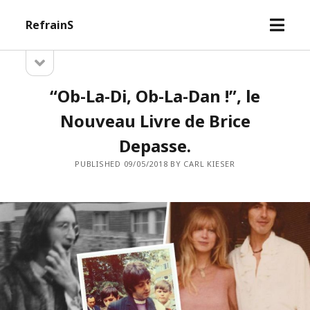
open
RefrainS
menu
open
Sidebar
sidebar
“Ob-La-Di, Ob-La-Dan !”, le
Nouveau Livre de Brice
Depasse.
PUBLISHED 09/05/2018 BY CARL KIESER